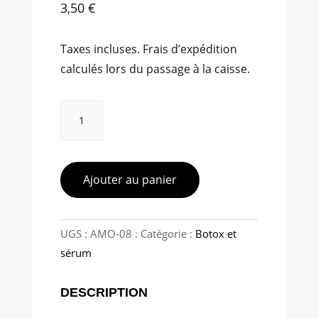
3,50
€
Taxes incluses. Frais d’expédition
calculés lors du passage à la caisse.
quantité
de
Kardashian
Beauty
Black
Ajouter au panier
Seed
Dry
Oil
UGS :
AMO-08
Catégorie :
Botox et
sérum
DESCRIPTION