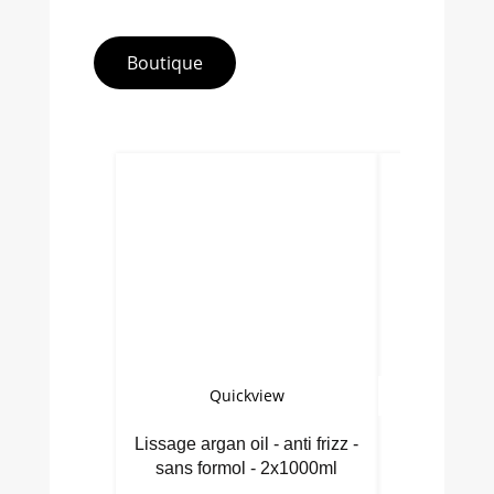
Boutique
Quickview
Qu
Lissage argan oil - anti frizz -
Brasil cac
sans formol - 2x1000ml
an