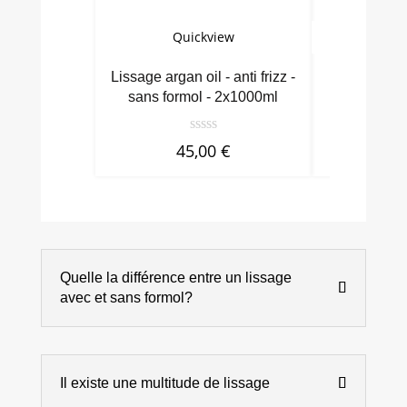
Quickview
Qu
Lissage argan oil - anti frizz -
Brasil cac
sans formol - 2x1000ml
an
45,00
€
9
Quelle la différence entre un lissage
avec et sans formol?
Il existe une multitude de lissage