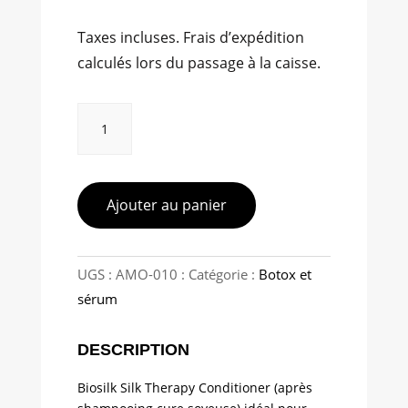
Taxes incluses. Frais d’expédition
calculés lors du passage à la caisse.
quantité
de
Biosilk
Silk
Therapy
Ajouter au panier
Conditioner
UGS :
AMO-010
Catégorie :
Botox et
sérum
DESCRIPTION
Biosilk Silk Therapy Conditioner (après