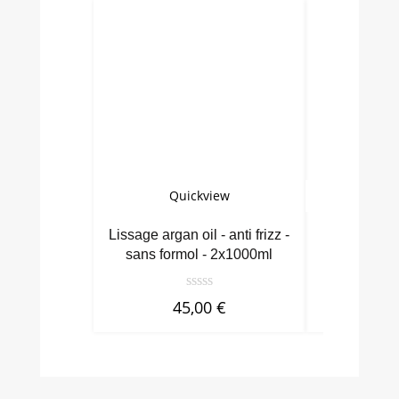
Quickview
Qu
Lissage argan oil - anti frizz -
Brasil cac
sans formol - 2x1000ml
an
45,00
€
9