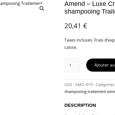
Amend – Luxe Cre
shampooing Trai
20,41
€
Taxes incluses. Frais d’exp
caisse.
quantité
Ajouter au
de
Amend
-
Luxe
UGS :
AMO-019
Catégories
Creations
shampooing traitement ext
-
Après-
DESCRIPTION
shampooing
Traitement