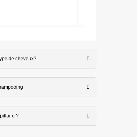
type de cheveux?
Shampooing
illaire ?