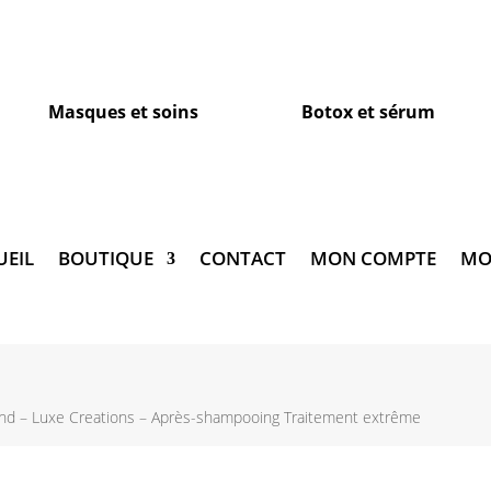
CODE PROMO « PROMO20 »
Masques et soins
Botox et sérum
UEIL
BOUTIQUE
CONTACT
MON COMPTE
MO
d – Luxe Creations – Après-shampooing Traitement extrême