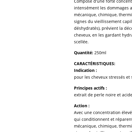
Composé d'une forte concentr
extrême
intensément les dommages ac
mécanique, chimique, thermi
signes du vieillissement capil
déshydratés), prévient la dé
cheveux, en les gardant hydrat
scellée.
Quantité:
250ml
CARACTÉRISTIQUES:
Indication :
pour les cheveux stressés et 
Principes actifs :
extrait de perle noire et aci
Action :
Avec une concentration élevée
qui conditionnent et réparen
mécanique, chimique, thermi