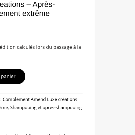
ations – Après-
tement extrême
édition calculés lors du passage à la
 panier
 :
Complément Amend Luxe créations
rême
,
Shampooing et après-shampooing