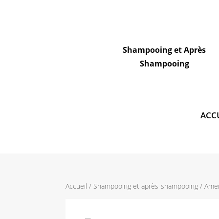
Lissages et mini kits
Shampooing et Après
Shampooing
ACC
Accueil
/
Shampooing et après-shampooing
/ Amen