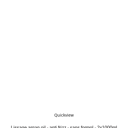
Quickview
Lissage argan oil - anti frizz - sans formol - 2x1000ml