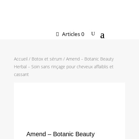
CODE PROMO « PROMO20 »
Articles 0
Accueil
/
Botox et sérum
/ Amend – Botanic Beauty
Herbal – Soin sans rinçage pour cheveux affaiblis et
cassant
Amend – Botanic Beauty