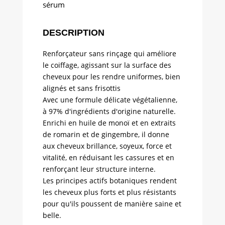
sans
sérum
rinçage
pour
DESCRIPTION
cheveux
affaiblis
Renforçateur sans rinçage qui améliore
et
le coiffage, agissant sur la surface des
cassant
cheveux pour les rendre uniformes, bien
alignés et sans frisottis
Avec une formule délicate végétalienne,
à 97% d'ingrédients d'origine naturelle.
Enrichi en huile de monoï et en extraits
de romarin et de gingembre, il donne
aux cheveux brillance, soyeux, force et
vitalité, en réduisant les cassures et en
renforçant leur structure interne.
Les principes actifs botaniques rendent
les cheveux plus forts et plus résistants
pour qu'ils poussent de manière saine et
belle.