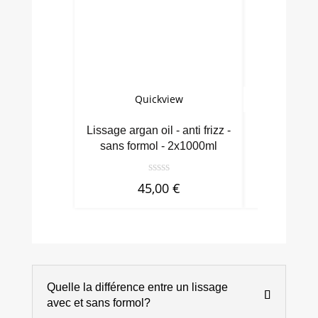
Quickview
Qu
Lissage argan oil - anti frizz -
Brasil cac
sans formol - 2x1000ml
an
45,00
€
9
Quelle la différence entre un lissage
avec et sans formol?