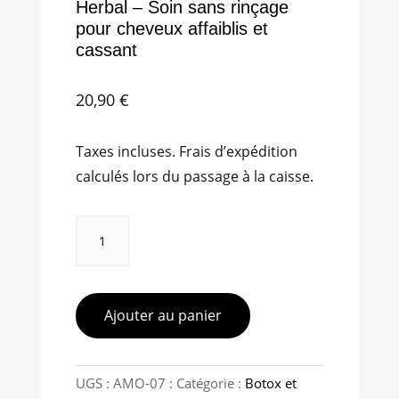
Herbal – Soin sans rinçage
pour cheveux affaiblis et
cassant
20,90
€
Taxes incluses. Frais d’expédition
calculés lors du passage à la caisse.
quantité
de
Amend
-
Botanic
Ajouter au panier
Beauty
Herbal
-
Soin
UGS :
AMO-07
Catégorie :
Botox et